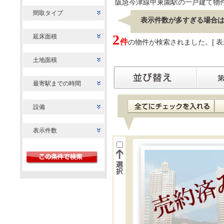
阪急今津線甲東園駅の一戸建て物
間取タイプ
表示件数が多すぎる場合
2
延床面積
件
の物件が検索されました。[ 表示 
土地面積
最寄駅までの時間
設備
表示件数