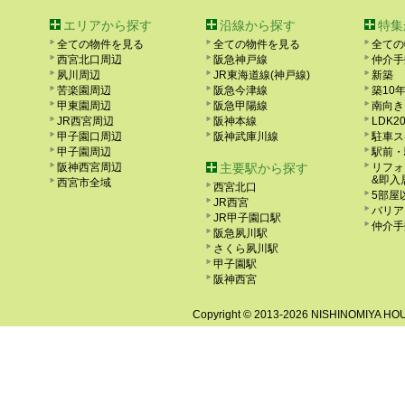
エリアから探す
沿線から探す
特集
全ての物件を見る
全ての物件を見る
全ての
西宮北口周辺
阪急神戸線
仲介手
夙川周辺
JR東海道線(神戸線)
新築
苦楽園周辺
阪急今津線
築10
甲東園周辺
阪急甲陽線
南向き
JR西宮周辺
阪神本線
LDK2
甲子園口周辺
阪神武庫川線
駐車ス
甲子園周辺
駅前・
阪神西宮周辺
主要駅から探す
リフォ
&即入
西宮市全域
西宮北口
5部屋
JR西宮
バリア
JR甲子園口駅
仲介手
阪急夙川駅
さくら夙川駅
甲子園駅
阪神西宮
Copyright ©
2013-2026 NISHINOMIYA HOUS