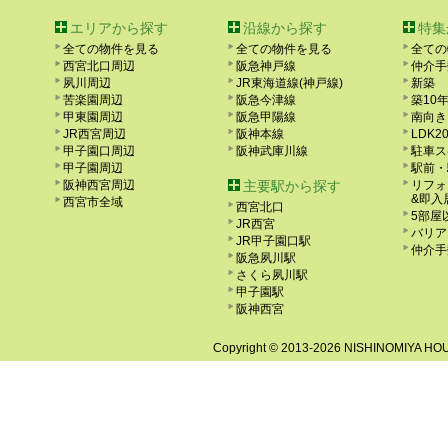
エリアから探す
沿線から探す
特集
全ての物件を見る
全ての物件を見る
全ての
西宮北口周辺
阪急神戸線
仲介手
夙川周辺
JR東海道線(神戸線)
新築
苦楽園周辺
阪急今津線
築10
甲東園周辺
阪急甲陽線
南向き
JR西宮周辺
阪神本線
LDK2
甲子園口周辺
阪神武庫川線
駐車ス
甲子園周辺
駅前・
阪神西宮周辺
主要駅から探す
リフォ
&即入
西宮市全域
西宮北口
5部屋
JR西宮
バリア
JR甲子園口駅
仲介手
阪急夙川駅
さくら夙川駅
甲子園駅
阪神西宮
Copyright ©
2013-2026 NISHINOMIYA HOUS