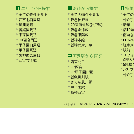
エリアから探す
沿線から探す
特集
全ての物件を見る
全ての物件を見る
全ての
西宮北口周辺
阪急神戸線
仲介手
夙川周辺
JR東海道線(神戸線)
新築
苦楽園周辺
阪急今津線
築10
甲東園周辺
阪急甲陽線
南向き
JR西宮周辺
阪神本線
LDK2
甲子園口周辺
阪神武庫川線
駐車ス
甲子園周辺
駅前・
阪神西宮周辺
主要駅から探す
リフォ
&即入
西宮市全域
西宮北口
5部屋
JR西宮
バリア
JR甲子園口駅
仲介手
阪急夙川駅
さくら夙川駅
甲子園駅
阪神西宮
Copyright ©
2013-2026 NISHINOMIYA HOUS